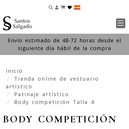
Identifícate
Envío estimado de 48-72 horas desde el
siguiente día hábil de la compra
Inicio
Tienda online de vestuario
artístico
Patinaje artístico
Body competición Talla 4
BODY COMPETICIÓN