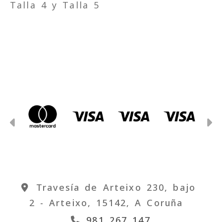
Talla 4 y Talla 5
Anterior
S
Travesía de Arteixo 230, bajo
2 -
Arteixo,
15142,
A Coruña
981 267 147