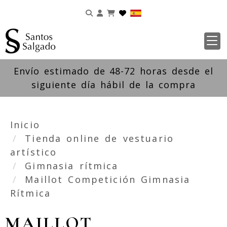
Identifícate
Envío estimado de 48-72 horas desde el
siguiente día hábil de la compra
Inicio
Tienda online de vestuario
artístico
Gimnasia rítmica
Maillot Competición Gimnasia
Rítmica
MAILLOT