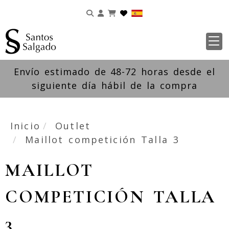
Identifícate
Envío estimado de 48-72 horas desde el
siguiente día hábil de la compra
Inicio
Outlet
Maillot competición Talla 3
MAILLOT
COMPETICIÓN TALLA
3