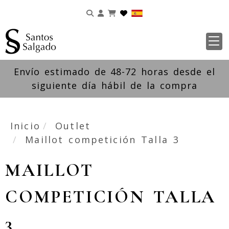
Identifícate
Envío estimado de 48-72 horas desde el
siguiente día hábil de la compra
Inicio
Outlet
Maillot competición Talla 3
MAILLOT
COMPETICIÓN TALLA
3