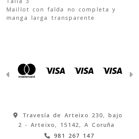
Talla 3
Maillot con falda no completa y
manga larga transparente
Anterior
S
Travesía de Arteixo 230, bajo
2 -
Arteixo,
15142,
A Coruña
981 267 147