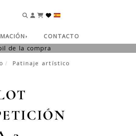
Identifícate
RMACIÓN
CONTACTO
bil de la compra
co
Patinaje artístico
LOT
ETICIÓN
A 3