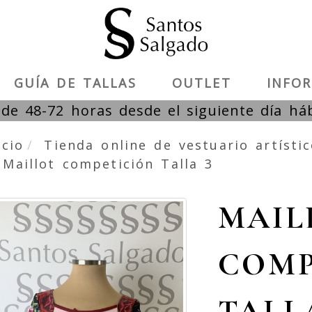
GUÍA DE TALLAS
OUTLET
INFO
de 48-72 horas desde el siguiente día há
icio
Tienda online de vestuario artísti
Maillot competición Talla 3
MAIL
COMP
TALL