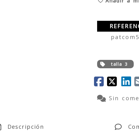
Añadir a mi
REFEREN
patcom5
talla 3
Sin come
Descripción
Com