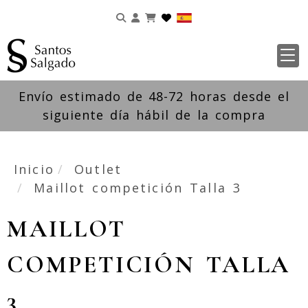
Identifícate
Envío estimado de 48-72 horas desde el
siguiente día hábil de la compra
Inicio
Outlet
Maillot competición Talla 3
MAILLOT
COMPETICIÓN TALLA
3