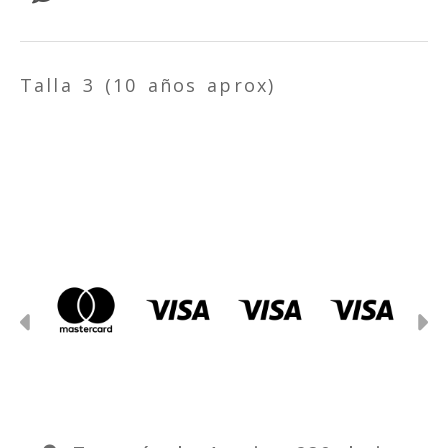
Talla 3 (10 años aprox)
Anterior
S