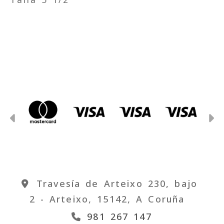
Anterior
S
Travesía de Arteixo 230, bajo
2 -
Arteixo,
15142,
A Coruña
981 267 147