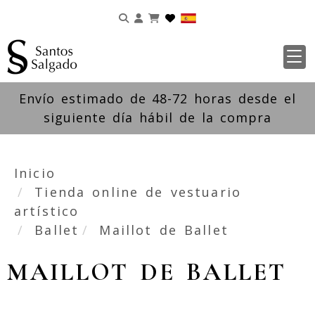
Identifícate
Envío estimado de 48-72 horas desde el
siguiente día hábil de la compra
Inicio
Tienda online de vestuario
artístico
Ballet
Maillot de Ballet
MAILLOT DE BALLET