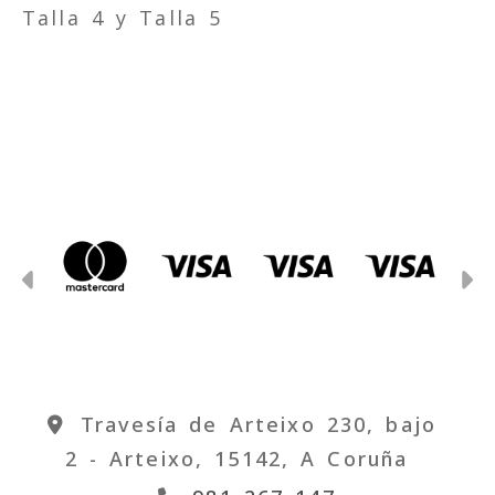
Talla 4 y Talla 5
Anterior
S
Travesía de Arteixo 230, bajo
2 -
Arteixo,
15142,
A Coruña