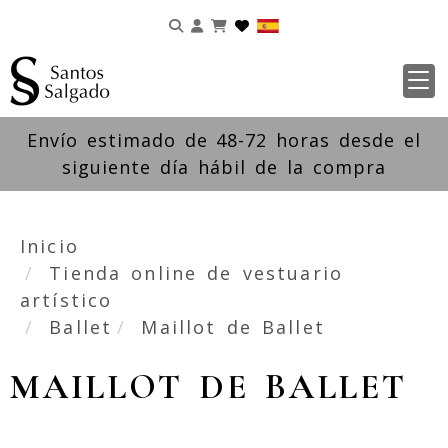
Identifícate
Envío estimado de 48-72 horas desde el
siguiente día hábil de la compra
Inicio
Tienda online de vestuario
artístico
Ballet
Maillot de Ballet
MAILLOT DE BALLET