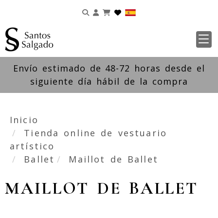
Identifícate
Envío estimado de 48-72 horas desde el
siguiente día hábil de la compra
Inicio
Tienda online de vestuario
artístico
Ballet
Maillot de Ballet
MAILLOT DE BALLET